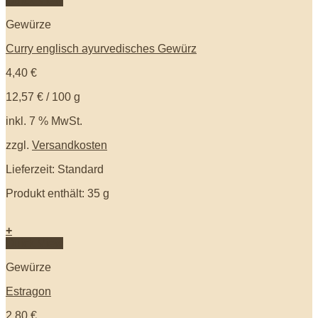
Quick View
Gewürze
Curry englisch ayurvedisches Gewürz
4,40
€
12,57
€
/
100
g
inkl. 7 % MwSt.
zzgl.
Versandkosten
Lieferzeit: Standard
Produkt enthält: 35
g
+
Quick View
Gewürze
Estragon
2,80
€