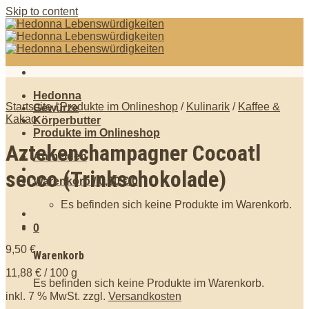
Skip to content
Hedonna
Startseite
/
Produkte im Onlineshop
/
Kulinarik
/
Kaffee &
Gewürze
Kakao
Körperbutter
Produkte im Onlineshop
Aztekenchampagner Cocoatl
Anmelden
secco (Trinkschokolade)
Warenkorb /
0,00
€
0
Es befinden sich keine Produkte im Warenkorb.
0
9,50
€
Warenkorb
11,88
€
/
100
g
Es befinden sich keine Produkte im Warenkorb.
inkl. 7 % MwSt.
zzgl.
Versandkosten