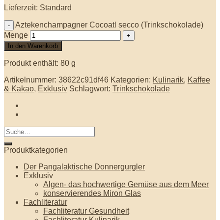
Lieferzeit: Standard
Aztekenchampagner Cocoatl secco (Trinkschokolade)
Menge
In den Warenkorb
Produkt enthält: 80
g
Artikelnummer:
38622c91df46
Kategorien:
Kulinarik
,
Kaffee
& Kakao
,
Exklusiv
Schlagwort:
Trinkschokolade
Produktkategorien
Der Pangalaktische Donnergurgler
Exklusiv
Algen- das hochwertige Gemüse aus dem Meer
konservierendes Miron Glas
Fachliteratur
Fachliteratur Gesundheit
Fachliteratur Kulinarik