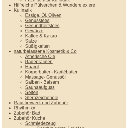
Hilfreiche Pülverchen & Wunderelexiere
Kulinarik
Essige, Öl, Oliven
Genusstees
Gesundheitstees
Gewürze
Kaffee & Kakao
Salze
Süßigkeiten
naturbelassene Kosmetik & Co
Ätherische Öle
Badepralinen
Haaröl
Körperbutter - Karitébutter
Massage- Genussöl
Salben - Balsam
Saunaaufguss
Seifen
Sternzeichenöle
Räucherwerk und Zubehör
Rhythmixx
Zubehör Bad
Zubehör Küche
Schmiedezeug