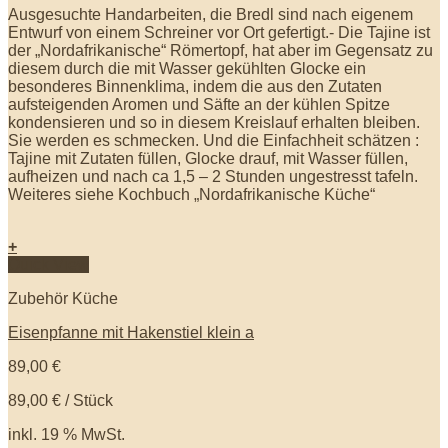
Ausgesuchte Handarbeiten, die Bredl sind nach eigenem
Entwurf von einem Schreiner vor Ort gefertigt.- Die Tajine ist
der „Nordafrikanische“ Römertopf, hat aber im Gegensatz zu
diesem durch die mit Wasser gekühlten Glocke ein
besonderes Binnenklima, indem die aus den Zutaten
aufsteigenden Aromen und Säfte an der kühlen Spitze
kondensieren und so in diesem Kreislauf erhalten bleiben.
Sie werden es schmecken. Und die Einfachheit schätzen :
Tajine mit Zutaten füllen, Glocke drauf, mit Wasser füllen,
aufheizen und nach ca 1,5 – 2 Stunden ungestresst tafeln.
Weiteres siehe Kochbuch „Nordafrikanische Küche“
+
Quick View
Zubehör Küche
Eisenpfanne mit Hakenstiel klein a
89,00
€
89,00
€
/
Stück
inkl. 19 % MwSt.