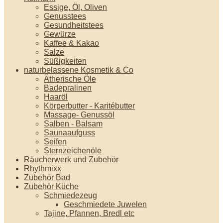
Essige, Öl, Oliven
Genusstees
Gesundheitstees
Gewürze
Kaffee & Kakao
Salze
Süßigkeiten
naturbelassene Kosmetik & Co
Ätherische Öle
Badepralinen
Haaröl
Körperbutter - Karitébutter
Massage- Genussöl
Salben - Balsam
Saunaaufguss
Seifen
Sternzeichenöle
Räucherwerk und Zubehör
Rhythmixx
Zubehör Bad
Zubehör Küche
Schmiedezeug
Geschmiedete Juwelen
Tajine, Pfannen, Bredl etc