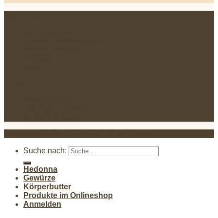
Rechtliches
Zahlungsarten
Datenschutzbelehrung
Widerrufsbelehrung
Impressum
AGB
Links
Spiegelkunst
Das Bett – Feather
Kupferbildhauer
Copyright 2026 ©
Hedonna Ditmar Freitag
.
Suche nach:
Hedonna
Gewürze
Körperbutter
Produkte im Onlineshop
Anmelden