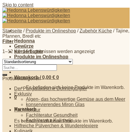
Skip to content
Startseite
/
Produkte im Onlineshop
/
Zubehör Küche
/
Tajine,
Pfannen, Bredl etc
Hedonna
Filter
Gewürze
1–12 von 16 Ergebnissen werden angezeigt
Körperbutter
Produkte im Onlineshop
Anmelden
Warenkorb /
0,00
€
0
Produktkategorien
Es befinden sich keine Produkte im Warenkorb.
Der Pangalaktische Donnergurgler
Exklusiv
0
Algen- das hochwertige Gemüse aus dem Meer
konservierendes Miron Glas
Warenkorb
Fachliteratur
Fachliteratur Gesundheit
Fachliteratur Kulinarik
Es befinden sich keine Produkte im Warenkorb.
Hilfreiche Pülverchen & Wunderelexiere
Kulinarik