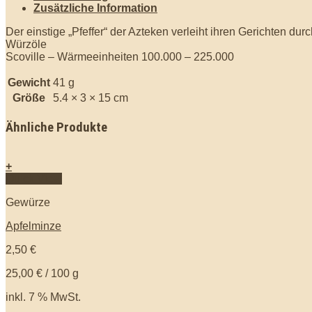
Zusätzliche Information
Der einstige „Pfeffer“ der Azteken verleiht ihren Gerichten du
Würzöle
Scoville – Wärmeeinheiten 100.000 – 225.000
Gewicht
41 g
Größe
5.4 × 3 × 15 cm
Ähnliche Produkte
+
Quick View
Gewürze
Apfelminze
2,50
€
25,00
€
/
100
g
inkl. 7 % MwSt.