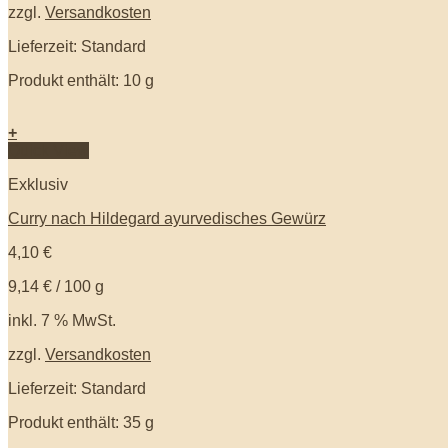
zzgl.
Versandkosten
Lieferzeit: Standard
Produkt enthält: 10
g
+
Quick View
Exklusiv
Curry nach Hildegard ayurvedisches Gewürz
4,10
€
9,14
€
/
100
g
inkl. 7 % MwSt.
zzgl.
Versandkosten
Lieferzeit: Standard
Produkt enthält: 35
g