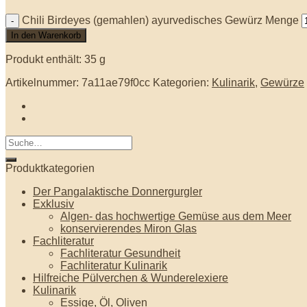
Chili Birdeyes (gemahlen) ayurvedisches Gewürz Menge
In den Warenkorb
Produkt enthält: 35
g
Artikelnummer:
7a11ae79f0cc
Kategorien:
Kulinarik
,
Gewürze
Produktkategorien
Der Pangalaktische Donnergurgler
Exklusiv
Algen- das hochwertige Gemüse aus dem Meer
konservierendes Miron Glas
Fachliteratur
Fachliteratur Gesundheit
Fachliteratur Kulinarik
Hilfreiche Pülverchen & Wunderelexiere
Kulinarik
Essige, Öl, Oliven