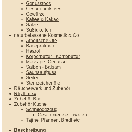
Genusstees
Gesundheitstees
Gewürze
Kaffee & Kakao
Salze
Süßigkeiten
naturbelassene Kosmetik & Co
Ätherische Öle
Badepralinen
Haaröl
Körperbutter - Karitébutter
Massage- Genussöl
Salben - Balsam
Saunaaufguss
Seifen
Sternzeichenöle
Räucherwerk und Zubehör
Rhythmixx
Zubehör Bad
Zubehör Küche
Schmiedezeug
Geschmiedete Juwelen
Tajine, Pfannen, Bredl etc
Beschreibung