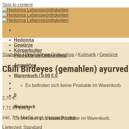
Skip to content
Hedonna
Gewürze
Körperbutter
Startseite
/
Produkte im Onlineshop
/
Kulinarik
/
Gewürze
Produkte im Onlineshop
Anmelden
Chili Birdeyes (gemahlen) ayurve
Warenkorb /
0,00
€
0
Es befinden sich keine Produkte im Warenkorb.
0
2,70
€
Warenkorb
7,71
€
/
100
g
inkl. 7 % MwSt.
zzgl.
Versandkosten
Es befinden sich keine Produkte im Warenkorb.
Lieferzeit: Standard