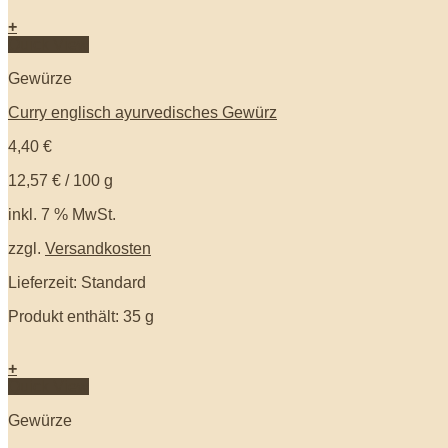
+
Quick View
Gewürze
Curry englisch ayurvedisches Gewürz
4,40
€
12,57
€
/
100
g
inkl. 7 % MwSt.
zzgl.
Versandkosten
Lieferzeit: Standard
Produkt enthält: 35
g
+
Quick View
Gewürze