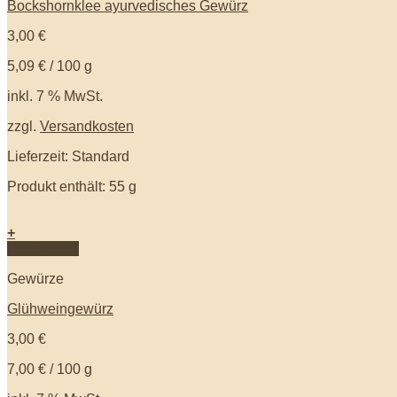
Bockshornklee ayurvedisches Gewürz
3,00
€
5,09
€
/
100
g
inkl. 7 % MwSt.
zzgl.
Versandkosten
Lieferzeit: Standard
Produkt enthält: 55
g
+
Quick View
Gewürze
Glühweingewürz
3,00
€
7,00
€
/
100
g