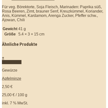
Für veg. Börektorte, Soja Fleisch, Marinaden: Paprika süß,
Rosa Beeren, Zimt, brauner Senf, Kreuzkümmel, Koriander,
Anis, Kümmel, Kardamom, Arenga Zucker, Pfeffer schw.,
Ajowan, Chili
Gewicht
41 g
Größe
5.4 × 3 × 15 cm
Ähnliche Produkte
+
Quick View
Gewürze
Apfelminze
2,50
€
25,00
€
/
100
g
inkl. 7 % MwSt.