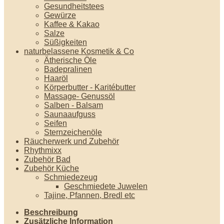
Gesundheitstees
Gewürze
Kaffee & Kakao
Salze
Süßigkeiten
naturbelassene Kosmetik & Co
Ätherische Öle
Badepralinen
Haaröl
Körperbutter - Karitébutter
Massage- Genussöl
Salben - Balsam
Saunaaufguss
Seifen
Sternzeichenöle
Räucherwerk und Zubehör
Rhythmixx
Zubehör Bad
Zubehör Küche
Schmiedezeug
Geschmiedete Juwelen
Tajine, Pfannen, Bredl etc
Beschreibung
Zusätzliche Information