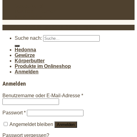
Spiegelkunst
Das Bett – Feather
Kupferbildhauer
Copyright 2026 ©
Hedonna Ditmar Freitag
.
Suche nach:
Hedonna
Gewürze
Körperbutter
Produkte im Onlineshop
Anmelden
Anmelden
Benutzername oder E-Mail-Adresse
*
Passwort
*
Angemeldet bleiben
Anmelden
Passwort vergessen?