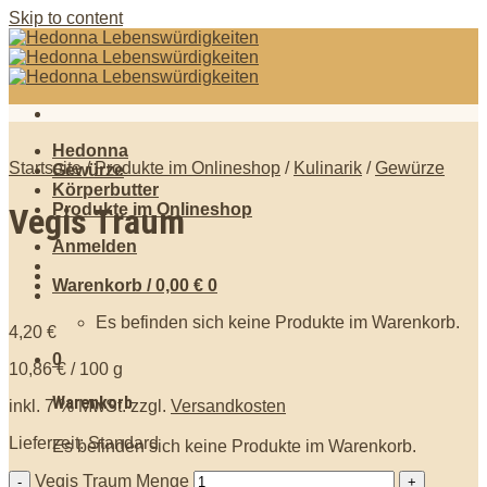
Skip to content
Hedonna
Startseite
/
Produkte im Onlineshop
/
Kulinarik
/
Gewürze
Gewürze
Körperbutter
Produkte im Onlineshop
Vegis Traum
Anmelden
Warenkorb /
0,00
€
0
Es befinden sich keine Produkte im Warenkorb.
4,20
€
0
10,86
€
/
100
g
Warenkorb
inkl. 7 % MwSt.
zzgl.
Versandkosten
Lieferzeit: Standard
Es befinden sich keine Produkte im Warenkorb.
Vegis Traum Menge