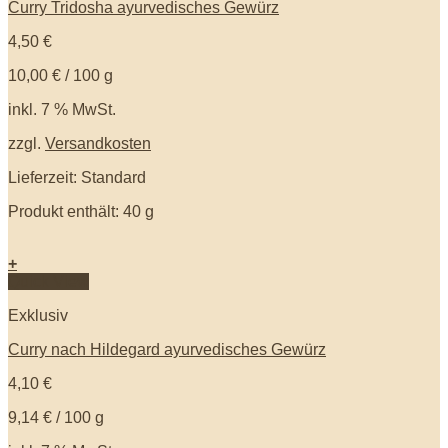
Curry Tridosha ayurvedisches Gewürz
4,50
€
10,00
€
/
100
g
inkl. 7 % MwSt.
zzgl.
Versandkosten
Lieferzeit: Standard
Produkt enthält: 40
g
+
Quick View
Exklusiv
Curry nach Hildegard ayurvedisches Gewürz
4,10
€
9,14
€
/
100
g