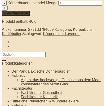
Körperbutter Lavendel Menge
In den Warenkorb
Produkt enthält: 40
g
Artikelnummer:
2791dd794659
Kategorie:
Körperbutter -
Karitébutter
Schlagwort:
Körperbutter Lavendel
Produktkategorien
Der Pangalaktische Donnergurgler
Exklusiv
Algen- das hochwertige Gemüse aus dem Meer
konservierendes Miron Glas
Fachliteratur
Fachliteratur Gesundheit
Fachliteratur Kulinarik
Hilfreiche Pülverchen & Wunderelexiere
Kulinarik