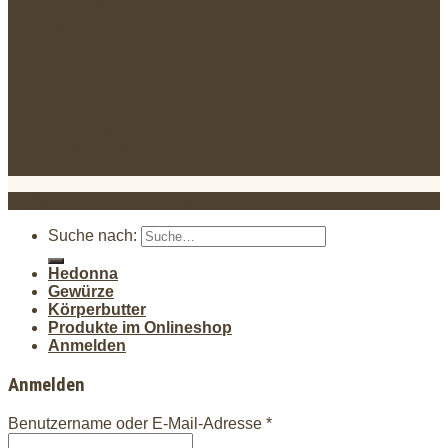
Datenschutzbelehrung
Widerrufsbelehrung
Impressum
AGB
Links
Spiegelkunst
Das Bett – Feather
Kupferbildhauer
Copyright 2026 ©
Hedonna Ditmar Freitag
.
Suche nach:
Hedonna
Gewürze
Körperbutter
Produkte im Onlineshop
Anmelden
Anmelden
Benutzername oder E-Mail-Adresse
*