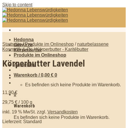
Skip to content
Hedonna
Startseite
/
Produkte im Onlineshop
/
naturbelassene
Gewürze
Kosmetik & Co
/
Körperbutter - Karitébutter
Körperbutter
Produkte im Onlineshop
Körperbutter Lavendel
Anmelden
Warenkorb /
0,00
€
0
Es befinden sich keine Produkte im Warenkorb.
11,90
€
0
29,75
€
/
100
g
Warenkorb
inkl. 19 % MwSt.
zzgl.
Versandkosten
Es befinden sich keine Produkte im Warenkorb.
Lieferzeit: Standard