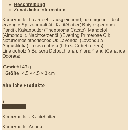
Beschreibung
Zusätzliche Information
Körperbutter Lavendel – ausgleichend, beruhigend – biol.
erzeugte Spitzenqualität : Karitébutter( Butyrospermum
Parkii), Kakaobutter (Theobroma Cacao), Mandelöl
(Almondoil), Nachtkerzenöl ((Evening Primerose Oil)
Naturreines ätherisches Öl: Lavendel (Lavandula
Angustifolia), Litsea cubera (Litsea Cubeba Pers),
Linaloeholz (( Bursera Delpechiana), YlangYlang (Cananga
Odorata)
Gewicht
43 g
Größe
4.5 × 4.5 × 3 cm
Ähnliche Produkte
+
Quick View
Körperbutter - Karitébutter
Körperbutter Anaria