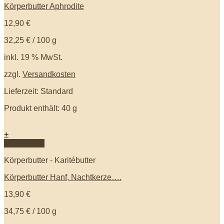
Körperbutter Aphrodite
12,90
€
32,25
€
/
100
g
inkl. 19 % MwSt.
zzgl.
Versandkosten
Lieferzeit: Standard
Produkt enthält: 40
g
+
Quick View
Körperbutter - Karitébutter
Körperbutter Hanf, Nachtkerze….
13,90
€
34,75
€
/
100
g