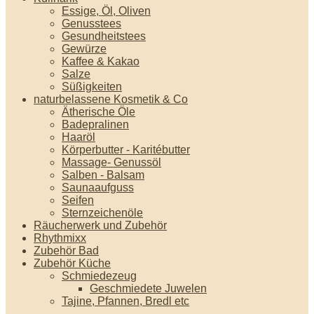
Essige, Öl, Oliven
Genusstees
Gesundheitstees
Gewürze
Kaffee & Kakao
Salze
Süßigkeiten
naturbelassene Kosmetik & Co
Ätherische Öle
Badepralinen
Haaröl
Körperbutter - Karitébutter
Massage- Genussöl
Salben - Balsam
Saunaaufguss
Seifen
Sternzeichenöle
Räucherwerk und Zubehör
Rhythmixx
Zubehör Bad
Zubehör Küche
Schmiedezeug
Geschmiedete Juwelen
Tajine, Pfannen, Bredl etc